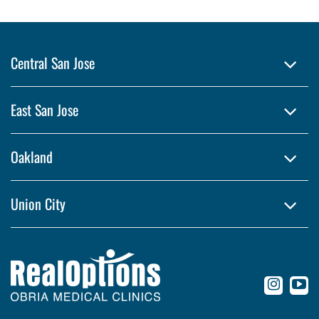
Central San Jose
East San Jose
Oakland
Union City
conte
c